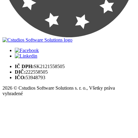
IČ DPH:
SK2121558505
DIČ:
2‍22558505
IČO:
53948793
2026 © Cstudios Software Solutions s. r. o., Všetky práva
vyhradené