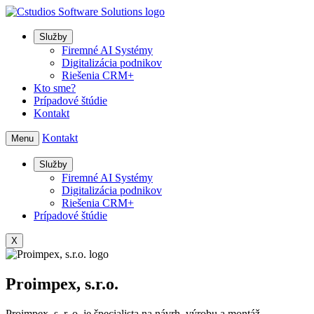
Služby
Firemné AI Systémy
Digitalizácia podnikov
Riešenia CRM+
Kto sme?
Prípadové štúdie
Kontakt
Kontakt
Menu
Služby
Firemné AI Systémy
Digitalizácia podnikov
Riešenia CRM+
Prípadové štúdie
X
Proimpex, s.r.o.
Proimpex, s. r. o. je špecialista na návrh, výrobu a montáž